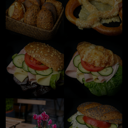
info@yourdomain.com
About us
Lorem ipsum dolor sit amet, consectetuer
adipiscing elit.
Aenean commodo ligula eget dolor. Aenean massa. Cum
sociis natoque penatibus et magnis dis parturient montes,
nascetur ridiculus mus. Donec quam felis, ultricies nec.
Instagram