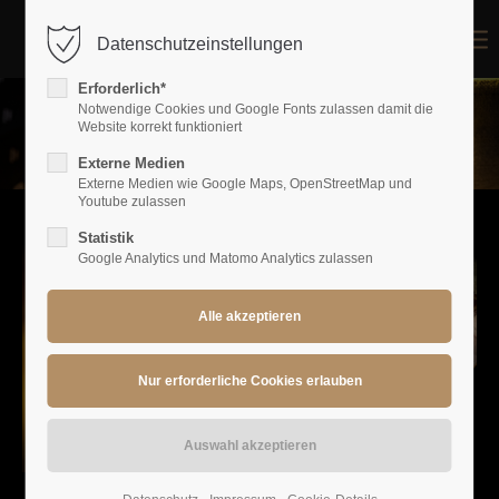
Datenschutzeinstellungen
Login
Erforderlich*
Benutzername
Notwendige Cookies und Google Fonts zulassen damit die
Website korrekt funktioniert
Externe Medien
Externe Medien wie Google Maps, OpenStreetMap und
Passwort
Youtube zulassen
Statistik
Google Analytics und Matomo Analytics zulassen
Anmelden
Register
|
Lost your password?
Support
Lorem ipsum dolor sit amet: