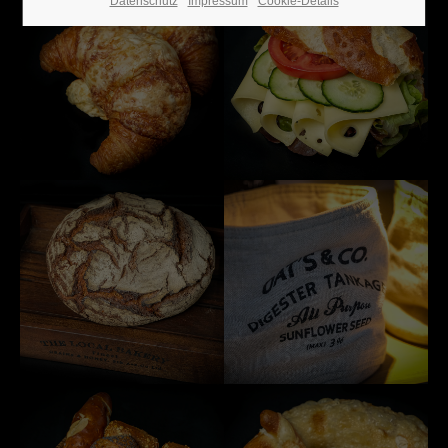
Datenschutz
Impressum
Cookie-Details
24h
/ 365days
We offer support for our customers
Mon - Fri 8:00am - 5:00pm
(GMT +1)
Get in touch
Cybersteel Inc.
376-293 City Road, Suite 600
San Francisco, CA 94102
Have any questions?
+44 1234 567 890
Drop us a line