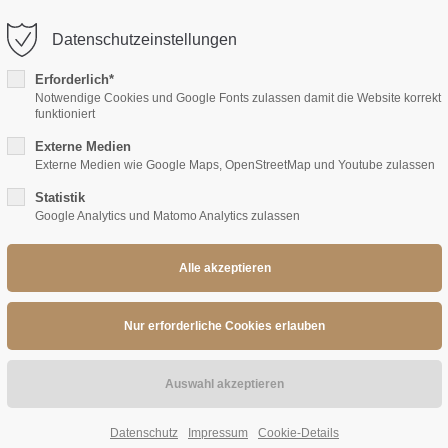
Datenschutzeinstellungen
ort
Get in touch
Erforderlich*
Notwendige Cookies und Google Fonts zulassen damit die Website korrekt
sum dolor sit amet:
Cybersteel Inc.
funktioniert
376-293 City Road, Suite 600
Externe Medien
San Francisco, CA 94102
Externe Medien wie Google Maps, OpenStreetMap und Youtube zulassen
4h
Statistik
/ 365days
Have any questions?
Google Analytics und Matomo Analytics zulassen
+44 1234 567 890
Drop us a line
info@yourdomain.com
 support for our customers
i 8:00am - 5:00pm
(GMT +1)
Datenschutz
Impressum
Cookie-Details